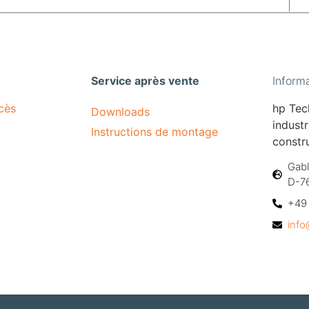
Service après vente
Inform
cès
hp Te
Downloads
industr
Instructions de montage
constru
Gabl
D-7
+49 
inf