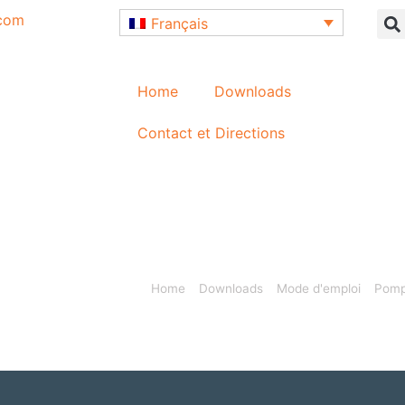
.com
Français
Home
Downloads
Contact et Directions
Home
»
Downloads
»
Mode d'emploi
»
Pomp