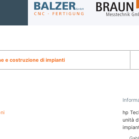
 e costruzione di impianti
Informa
ni
hp Tec
unità 
impiant
Gabl