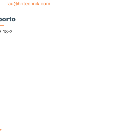
rau@hptechnik.com
porto
6 18-2
t