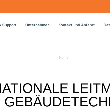
& Support
Unternehmen
Kontakt und Anfahrt
Dat
Home
»
ISH Internationale Lei
NATIONALE LEIT
D GEBÄUDETECH