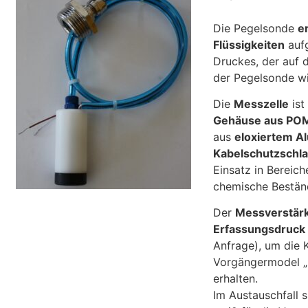
Die Pegelsonde
e
Flüssigkeiten
aufg
Druckes, der auf
der Pegelsonde wi
Die
Messzelle
ist
Gehäuse aus PO
aus
eloxiertem A
Kabelschutzschl
Einsatz in Bereich
chemische Beständ
Der
Messverstärk
Erfassungsdruck
Anfrage), um die 
Vorgängermodel „
erhalten.
Im Austauschfall 