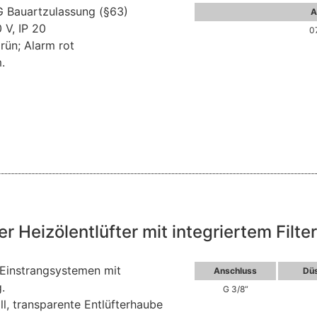
 Bauartzulassung (§63)
A
 V, IP 20
0
rün; Alarm rot
.
 Heizölentlüfter mit integriertem Filter
n Einstrangsystemen mit
Anschluss
Düs
.
G 3/8“
l, transparente Entlüfterhaube