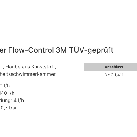
ter Flow-Control 3M TÜV-geprüft
l, Haube aus Kunststoff,
Anschluss
erheitsschwimmerkammer
3 x G 1/4“ i
0 l/h
140 l/h
dung: 4 l/h
 0,7 bar