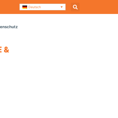
Deutsch
enschutz
 N
Druckausgleichsgefäße & Niveaugeber