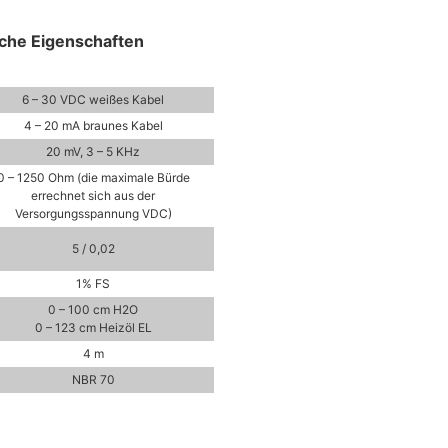
sche Eigenschaften
6 – 30 VDC weißes Kabel
4 – 20 mA braunes Kabel
20 mV, 3 – 5 KHz
0 – 1250 Ohm (die maximale Bürde
errechnet sich aus der
Versorgungsspannung VDC)
5 / 0,02
1% FS
0 – 100 cm H2O
0 – 123 cm Heizöl EL
4 m
NBR 70