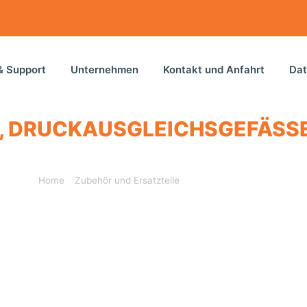
& Support
Unternehmen
Kontakt und Anfahrt
Dat
 DRUCKAUSGLEICHSGEFÄSSE &
Home
»
Zubehör und Ersatzteile
»
Leckölmelder, Entlüfter, 