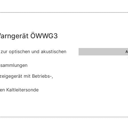
Warngerät ÖWWG3
s zur optischen und akustischen
A
ansammlungen
eigegerät mit Betriebs-,
len Kaltleitersonde