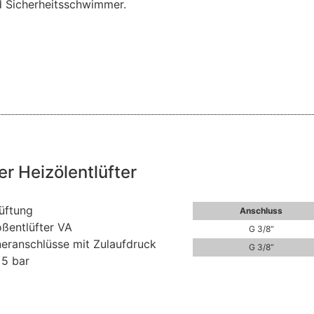
d Sicherheitsschwimmer.
r Heizölentlüfter
üftung
Anschluss
ßentlüfter VA
G 3/8“
neranschlüsse mit Zulaufdruck
G 3/8“
 5 bar