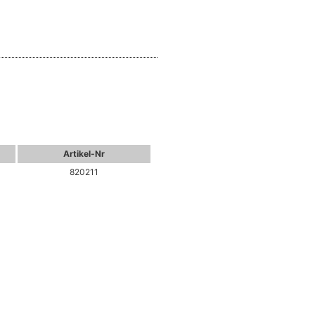
Artikel-Nr
820211