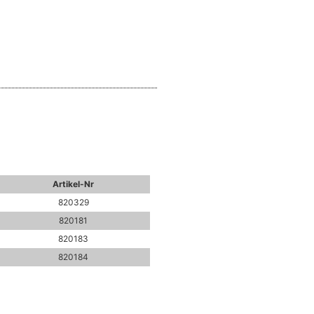
Artikel-Nr
820329
820181
820183
820184