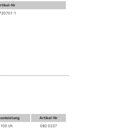
rtikel-Nr
720701-1
enleistung
Artikel-Nr
100 l/h
082 0237