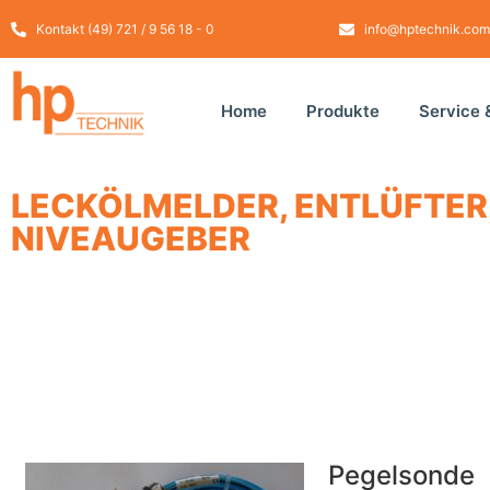
Kontakt (49) 721 / 9 56 18 - 0
info@hptechnik.com
Home
Produkte
Service 
LECKÖLMELDER, ENTLÜFTER,
IVEAUGEBER
Pegelsonde