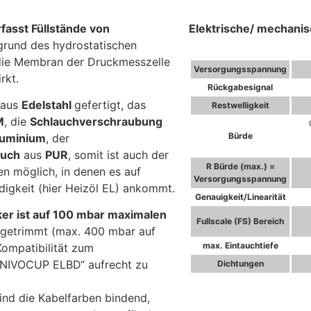
rfasst Füllstände von
Elektrische/ mechani
rund des hydrostatischen
 die Membran der Druckmesszelle
Versorgungsspannung
rkt.
Rückgabesignal
 aus
Edelstahl
gefertigt, das
Restwelligkeit
M
, die
Schlauchverschraubung
Bürde
luminium
, der
auch
aus
PUR
, somit ist auch der
R Bürde (max.) =
en möglich, in denen es auf
Versorgungsspannung
igkeit (hier Heizöl EL) ankommt.
Genauigkeit/Linearität
er ist auf 100 mbar maximalen
Fullscale (FS) Bereich
getrimmt (max. 400 mbar auf
max. Eintauchtiefe
Kompatibilität zum
NIVOCUP ELBD“ aufrecht zu
Dichtungen
sind die Kabelfarben bindend,