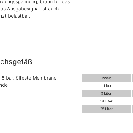
orgungsspannung, braun für das
as Ausgabesignal ist auch
nzt belastbar.
ichsgefäß
s 6 bar, ölfeste Membrane
Inhalt
inde
1 Liter
8 Liter
18 Liter
25 Liter