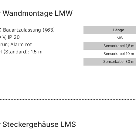
er Wandmontage LMW
 Bauartzulassung (§63)
Länge
 V, IP 20
LMW
rün; Alarm rot
Sensorkabel 1,5 m
 (Standard): 1,5 m
Sensorkabel 10 m
Sensorkabel 30 m
r Steckergehäuse LMS