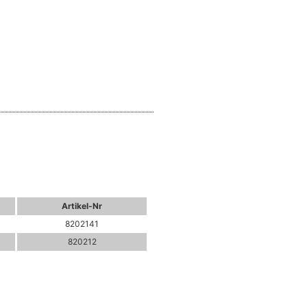
Artikel-Nr
8202141
820212