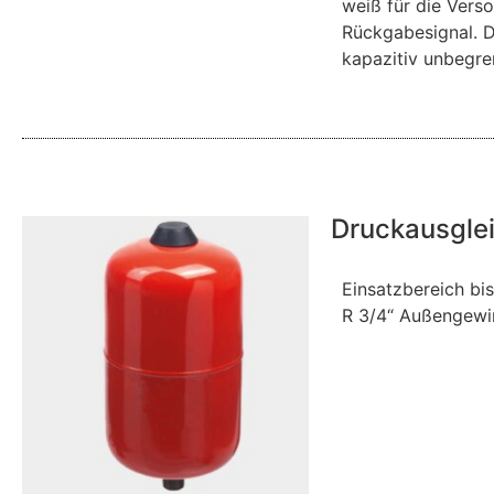
weiß für die Vers
Rückgabesignal. D
kapazitiv unbegre
Druckausgle
Einsatzbereich bi
R 3/4“ Außengew