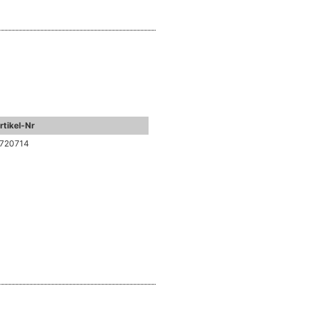
rtikel-Nr
720714