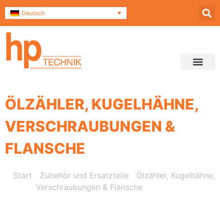
Deutsch
Service & Support
Kontakt und Anfahrt
ÖLZÄHLER, KUGELHÄHNE,
VERSCHRAUBUNGEN &
FLANSCHE
Start
/
Zubehör und Ersatzteile
/
Ölzähler, Kugelhähne,
Verschraubungen & Flansche
/ Doppelkugelhahn