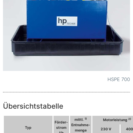
HSPE 700
Übersichtstabelle
1)
2)
mittl.
Motorleistung
Förder-
Entnahme-
Typ
strom
230 V
400
menge
l/h