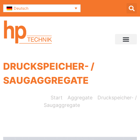
Deutsch
Service & Support
Kontakt und Anfahrt
DRUCKSPEICHER- /
SAUGAGGREGATE
Start
/
Aggregate
/
Druckspeicher- /
Saugaggregate
/ Hochleistungs-Einzel-
Saugpumpenaggregate