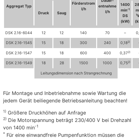
Dauer-
Förderstrom
1400
2
Aggregat Typ
entnahme
l/h
-1
min
m
l/h
Druck
Saug
1
DS
(kW)
(
DSK 2.16-6044
12
12
140
70
–
0
2)
DSK 2.16-1545
15
18
300
240
0,18
2)
DSK 2.16-1547
15
18
600
400
0,37
2)
DSK 2.16-1549
18
28
1500
1000
0,75
Leitungsdimension nach Strangrechnung
Für Montage und Inbetriebnahme sowie Wartung die
jedem Gerät beiliegende Betriebsanleitung beachten!
1)
Größere Druckhöhen auf Anfrage
2)
Die Motorspannung beträgt 230/400 V bei Drehzahl
-1
von 1400 min
*
Für eine einwandfreie Pumpenfunktion müssen die