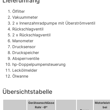
Lieferumfang
Ölfilter
Vakuummeter
2 x Innenzahnradpumpe mit Überströmventil
Rückschlagventil
2 x Rückschlagventil
Manometer
Drucksensor
Druckspeicher
Absperrventile
hp-Doppelpumpensteuerung
Leckölmelder
Ölwanne
Übersichtstabelle
Geräteanschlüsse
Motorleis
Rohr -Ø*
bei