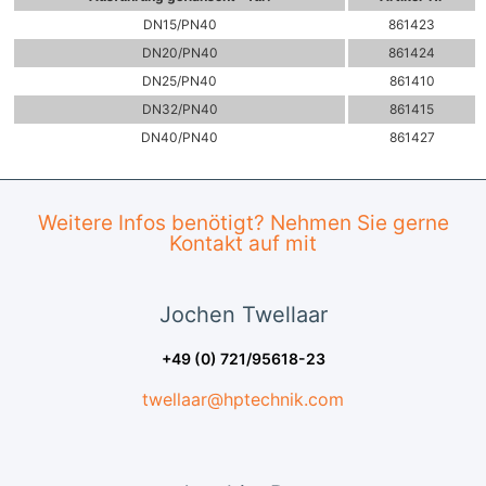
DN15/PN40
861423
DN20/PN40
861424
DN25/PN40
861410
DN32/PN40
861415
DN40/PN40
861427
Weitere Infos benötigt? Nehmen Sie gerne
Kontakt auf mit
Jochen
Twellaar
+49 (0) 721/95618-23
twellaar@hptechnik.com