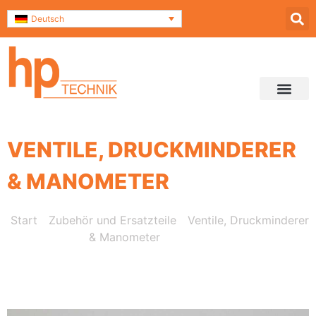
Deutsch
Service & Support
Kontakt und Anfahrt
VENTILE, DRUCKMINDERER
& MANOMETER
Start
/
Zubehör und Ersatzteile
/
Ventile, Druckminderer
& Manometer
/ Rückschlagventile 0,5 bar
Öffnungsdruck – geflanscht