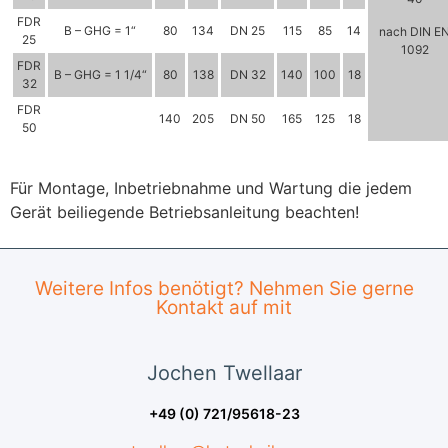
FDR
B – GHG = 1“
80
134
DN 25
115
85
14
nach DIN E
25
1092
FDR
B – GHG = 1 1/4“
80
138
DN 32
140
100
18
32
FDR
140
205
DN 50
165
125
18
50
Für Montage, Inbetriebnahme und Wartung die jedem
Gerät beiliegende Betriebsanleitung beachten!
Weitere Infos benötigt? Nehmen Sie gerne
Kontakt auf mit
Jochen
Twellaar
+49 (0) 721/95618-23