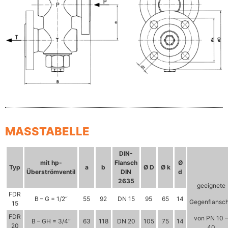
MASSTABELLE
DIN-
mit hp-
Flansch
Ø
Typ
a
b
Ø D
Ø k
Überströmventil
DIN
d
2635
geeignete
FDR
B – G = 1/2“
55
92
DN 15
95
65
14
Gegenflansc
15
FDR
von PN 10 –
B – GH = 3/4“
63
118
DN 20
105
75
14
20
40