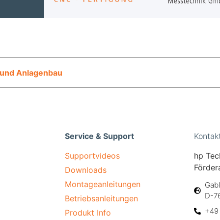
 und Anlagenbau
Service & Support
Kontak
Supportvideos
hp Tec
Förder
Downloads
Montageanleitungen
Gabl
D-7
Betriebsanleitungen
+49 
Produkt Info