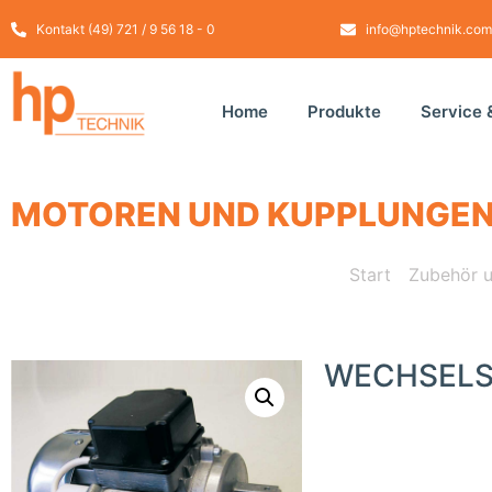
Kontakt (49) 721 / 9 56 18 - 0
info@hptechnik.com
Home
Produkte
Service 
MOTOREN UND KUPPLUNGE
Start
/
Zubehör u
WECHSELS