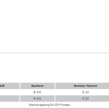
 kW
Bauform
Brenner-flansch
B 3/S
D 32
B 3/S
D 32
Steckkupplung für IZP-Pumpe