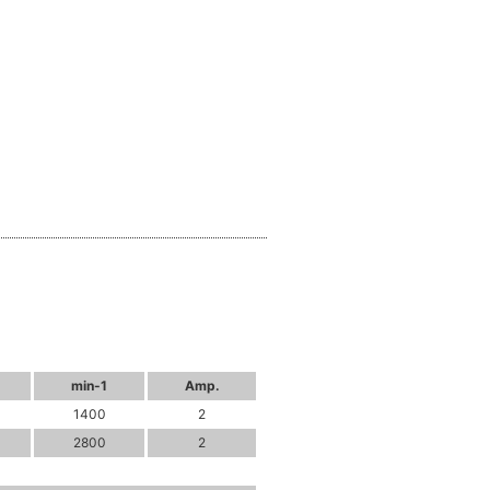
min-1
Amp.
1400
2
2800
2