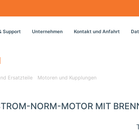
& Support
Unternehmen
Kontakt und Anfahrt
Dat
N
nd Ersatzteile
/
Motoren und Kupplungen
/ Wechselstrom-N
TROM-NORM-MOTOR MIT BREN