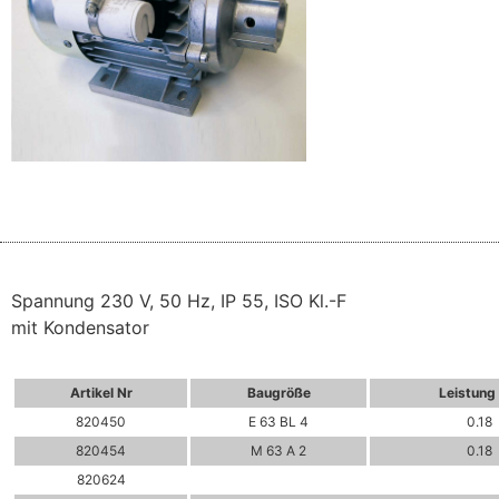
Spannung 230 V, 50 Hz, IP 55, ISO Kl.-F
mit Kondensator
Artikel Nr
Baugröße
Leistung
820450
E 63 BL 4
0.18
820454
M 63 A 2
0.18
820624