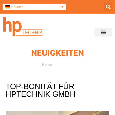
Deutsch
Service & Support
Kontakt und Anfahrt
NEUIGKEITEN
Home
»
Top-Bonität für hpTECHNIK GmbH
TOP-BONITÄT FÜR
HPTECHNIK GMBH