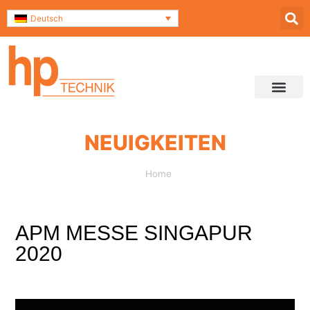
Deutsch
Service & Support
Kontakt und Anfahrt
NEUIGKEITEN
Home
»
APM Messe Singapur 2020
APM MESSE SINGAPUR
2020