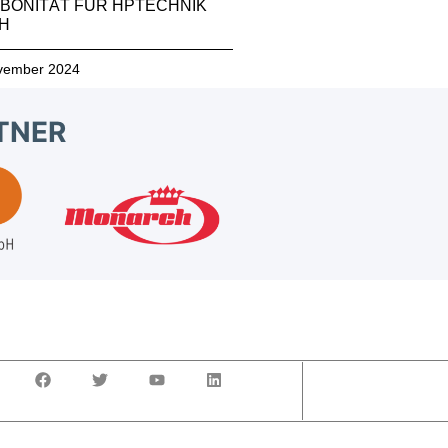
-BONITÄT FÜR HPTECHNIK
H
vember 2024
TNER