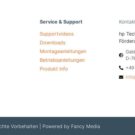
Service & Support
Kontak
Supportvideos
hp Tec
Förder
Downloads
Montageanleitungen
Gabl
D-7
Betriebsanleitungen
+49 
Produkt Info
inf
hte Vorbehalten | Powered by Fancy Media