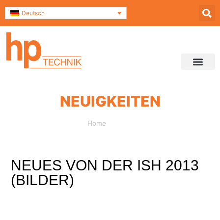
Deutsch
Service & Support
Kontakt und Anfahrt
NEUIGKEITEN
Home
»
Neues von der ISH 2013 (Bilder)
NEUES VON DER ISH 2013
(BILDER)