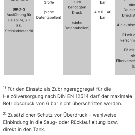
zum
Größe
bar
eing
benötigten
BIKO-S
Drucks
(siehe
4 = 6 – 40
Druck
Ausführung für
Druckst
Datentabellen)
bar
Heizöl M, S +
(siehe
A
elektris
ES,
Datentabellen)
Steinkohleteeröl
E1
mit o
verschm
E2
mit
el
Filtervers
(
1)
Für den Einsatz als Zubringeraggregat für die
Heizölversorgung nach DIN EN 12514 darf der maximale
Betriebsdruck von 6 bar nicht überschritten werden.
2)
Zusätzlicher Schutz vor Überdruck – wahlweise
Einbindung in die Saug- oder Rücklaufleitung bzw.
direkt in den Tank.