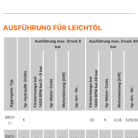
AUSFÜHRUNG FÜR LEICHTÖL
Ausführung max. Druck 9
Ausführung max. Druck 30
bar
bar
1400 RPM bei 0 – 9 bar
1400 RPM bei 30 bar
hp-Hydraulik-Größe
Motorleistung [kW]
Motorleistung [kW]
Fördermenge bei
Fördermenge bei
hp-Motor-Code
hp-Motor-Code
Aggregate-Typ
hp-Art.-Nr.:
hp-Art.-Nr.:
BIKO-
1
30
1
0,18
52505
L-
BIKO-