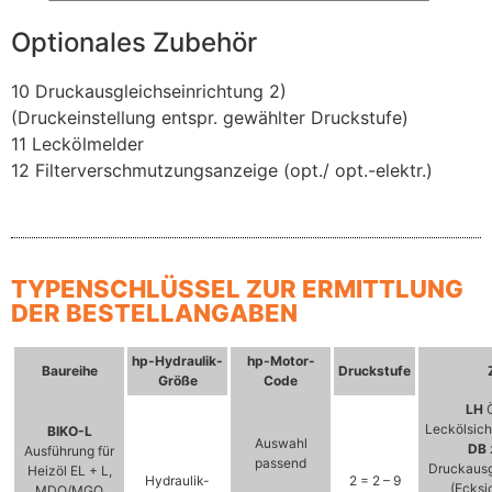
Optionales Zubehör
10 Druckausgleichseinrichtung 2)
(Druckeinstellung entspr. gewählter Druckstufe)
11 Leckölmelder
12 Filterverschmutzungsanzeige (opt./ opt.-elektr.)
TYPENSCHLÜSSEL ZUR ERMITTLUNG
DER BESTELLANGABEN
hp-Hydraulik-
hp-Motor-
Baureihe
Druckstufe
Größe
Code
LH
Ö
Leckölsich
BIKO-L
Auswahl
DB
Ausführung für
passend
Druckausg
Heizöl EL + L,
Hydraulik-
2 = 2 – 9
(Ecksi
MDO/MGO