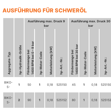
AUSFÜHRUNG FÜR SCHWERÖL
Ausführung max. Druck 9
Ausführung max. Druck 30
bar
bar
1400 RPM bei 0 – 9 bar
1400 RPM bei 30 bar
hp-Hydraulik-Größe
Motorleistung [kW]
Motorleistung [kW]
Fördermenge bei
Fördermenge bei
hp-Motor-Code
hp-Motor-Code
Aggregate-Typ
hp-Art.-Nr.:
hp-Art.-Nr.:
BIKO-
1
50
1
0,18
525150
45
1
0,18
52515
S-
BIKO-
2
90
1
0,18
525152
80
1
0,18
52515
S-