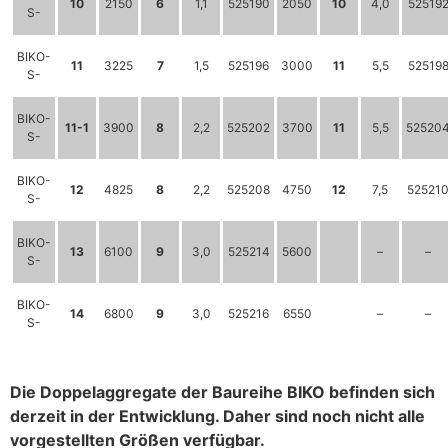
10
2150
6
1,1
525190
2050
10
4,0
52519
S-
BIKO-
11
3225
7
1,5
525196
3000
11
5,5
52519
S-
BIKO-
11-1
3900
8
2,2
525202
3700
11
5,5
52520
S-
BIKO-
12
4825
8
2,2
525208
4750
12
7,5
52521
S-
BIKO-
13
6100
9
3,0
525214
5600
–
–
S-
BIKO-
14
6800
9
3,0
525216
6550
–
–
S-
Die Doppelaggregate der Baureihe BIKO befinden sich
derzeit in der Entwicklung. Daher sind noch nicht alle
vorgestellten Größen verfügbar.