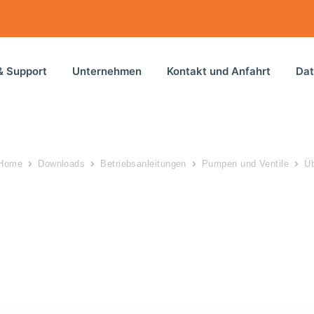
& Support
Unternehmen
Kontakt und Anfahrt
Dat
Home
Downloads
Betriebsanleitungen
Pumpen und Ventile
Üb