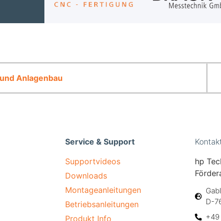
 und Anlagenbau
Service & Support
Kontak
Supportvideos
hp Tec
Förder
Downloads
Montageanleitungen
Gabl
D-7
Betriebsanleitungen
+49 
Produkt Info