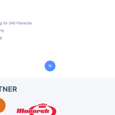
ng für SAE-Flansche
ung
ng
12
TNER