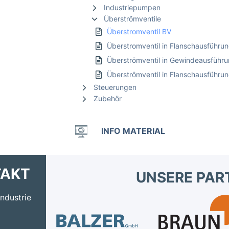
Industriepumpen
Überströmventile
Überstromventil BV
Überstromventil in Flanschausführu
Überströmventil in Gewindeausführ
Überströmventil in Flanschausführu
Steuerungen
Zubehör
INFO MATERIAL
TAKT
UNSERE PAR
ndustrie