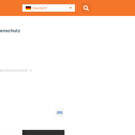
Deutsch
enschutz
erströmventile
Überstromventil BV